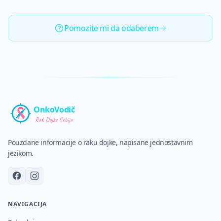
Pomozite mi da odaberem
OnkoVodič
Pouzdane informacije o raku dojke, napisane jednostavnim
jezikom.
NAVIGACIJA