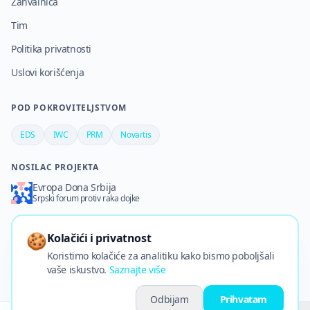
Zahvalnica
Tim
Politika privatnosti
Uslovi korišćenja
POD POKROVITELJSTVOM
EDS
IWC
PRM
Novartis
NOSILAC PROJEKTA
Evropa Dona Srbija
Srpski forum protiv raka dojke
🍪
Kolačići i privatnost
Koristimo kolačiće za analitiku kako bismo poboljšali
©
2026
Stomačko d.o.o.
–
Sva prava zadržana
·
🍪
Kolačići
vaše iskustvo.
Saznajte više
Nazad na vrh
Odbijam
Prihvatam