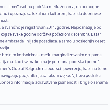
olidarnost i međusobnu podršku među ženama, da pomogne
ćinu i upoznaju sa lokalnom kulturom, kao i da doprinese
nosti.
a zvanično je registrovan 2011. godine. Najpoznatiji je po
koji se svake godine održava početkom decembra. Bazar
jne ambasade i hiljade posetilaca, a samo u poslednjih deset
acija.
se brojnim korisnicima – među marginalizovanim grupama,
cijama, kao i svima kojima je potrebna podrška i pomoć.
men’s Club of Belgrade na podršci i poverenju, kao i na tome
a navigaciju pacijentkinja sa rakom dojke. Njihova podrška
pnosti informacija, zdravstvene pismenosti i brige o ženama