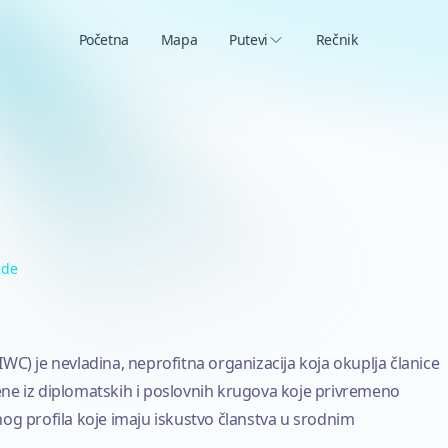
Početna
Mapa
Putevi
Rečnik
ade
WC) je nevladina, neprofitna organizacija koja okuplja članice
 žene iz diplomatskih i poslovnih krugova koje privremeno
og profila koje imaju iskustvo članstva u srodnim