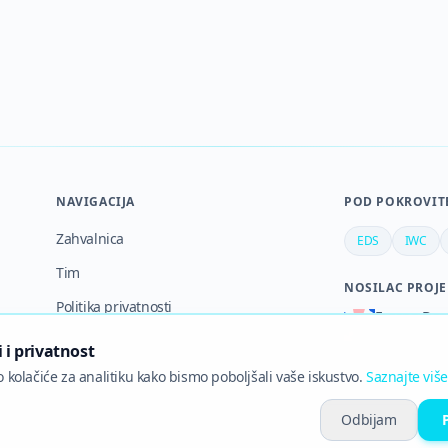
NAVIGACIJA
POD POKROVIT
Zahvalnica
EDS
IWC
Tim
NOSILAC PROJE
Politika privatnosti
Evropa Don
Srpski forum p
Uslovi korišćenja
i i privatnost
 kolačiće za analitiku kako bismo poboljšali vaše iskustvo.
Saznajte više
Odbijam