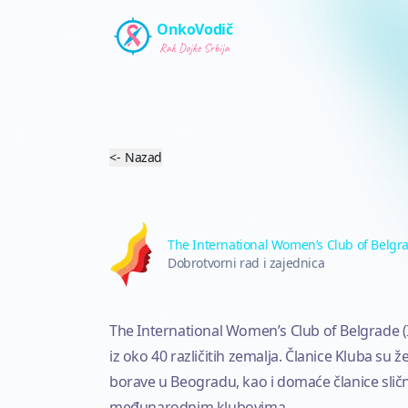
Preskoči na glavni sadržaj
OnkoVodič
<-
Nazad
The International Women’s Club of Belgrade
The International Women’s Club of Belgr
Dobrotvorni rad i zajednica
The International Women’s Club of Belgrade (I
iz oko 40 različitih zemalja. Članice Kluba su
borave u Beogradu, kao i domaće članice sličn
međunarodnim klubovima.