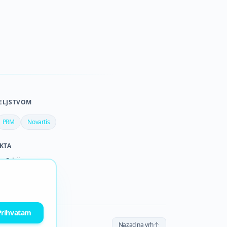
ELJSTVOM
PRM
Novartis
KTA
a Srbija
rotiv raka dojke
Prihvatam
Nazad na vrh