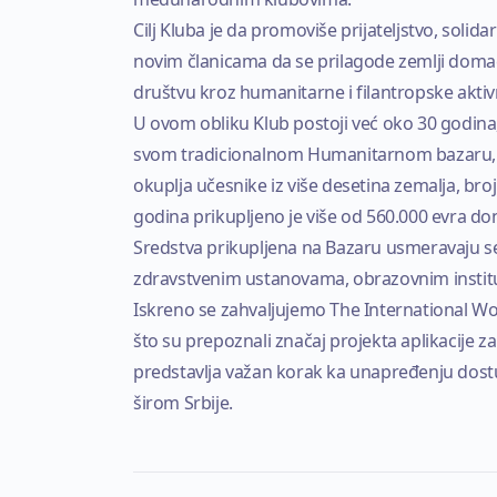
Cilj Kluba je da promoviše prijateljstvo, s
novim članicama da se prilagode zemlji doma
društvu kroz humanitarne i filantropske aktiv
U ovom obliku Klub postoji već oko 30 godina, 
svom tradicionalnom Humanitarnom bazaru, 
okuplja učesnike iz više desetina zemalja, bro
godina prikupljeno je više od 560.000 evra don
Sredstva prikupljena na Bazaru usmeravaju 
zdravstvenim ustanovama, obrazovnim institu
Iskreno se zahvaljujemo The International Wo
što su prepoznali značaj projekta aplikacije z
predstavlja važan korak ka unapređenju dostu
širom Srbije.