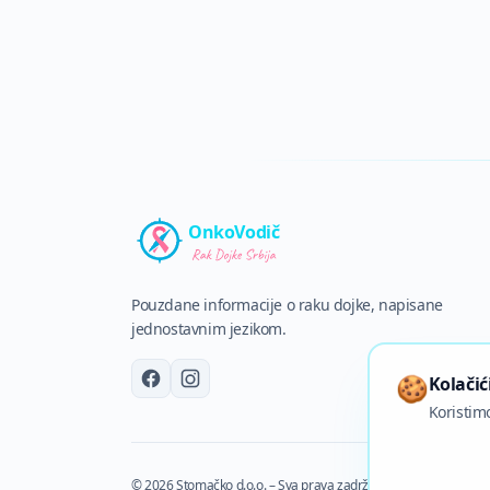
OnkoVodič
Pouzdane informacije o raku dojke, napisane
jednostavnim jezikom.
🍪
Kolačić
Koristimo
©
2026
Stomačko d.o.o.
–
Sva prava zadržana
·
🍪
Kolačići