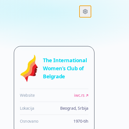
Open settings
The International
Women’s Club of
Belgrade
Website
iwc.rs
Lokacija
Beograd, Srbija
Osnovano
1970-tih