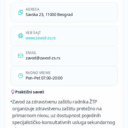
ADRESA
Savska 23, 11000 Beograd
VEB SAJT
www.zavod-zs.rs
EMAIL
zavod@zavod-zs.rs
RADNO VREME
Pon–Pet 07:00–20:00
Praktični saveti
Zavod za zdravstvenu zaštitu radnika ŽTP
organizuje zdravstvenu zaštitu pretežno na
primarnom nivou, uz dostupnost pojedinih
specijalističko-konsultativnih usluga sekundarnog