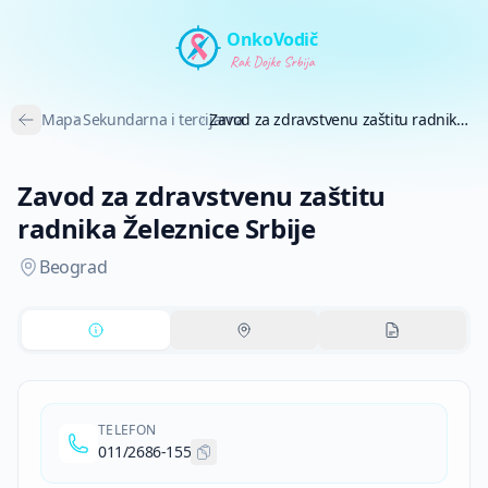
Preskoči na glavni sadržaj
OnkoVodič
Mapa
Sekundarna i tercijarna
Zavod za zdravstvenu zaštitu radnika Železnice Srbije
Zavod za zdravstvenu zaštitu
radnika Železnice Srbije
Beograd
TELEFON
011/2686-155