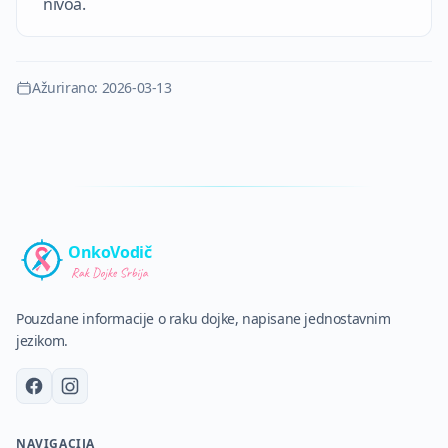
nivoa.
Ažurirano
:
2026-03-13
OnkoVodič
Pouzdane informacije o raku dojke, napisane jednostavnim
jezikom.
NAVIGACIJA