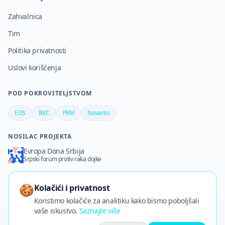
Zahvalnica
Tim
Politika privatnosti
Uslovi korišćenja
POD POKROVITELJSTVOM
EDS
IWC
PRM
Novartis
NOSILAC PROJEKTA
Evropa Dona Srbija
Srpski forum protiv raka dojke
🍪
Kolačići i privatnost
Koristimo kolačiće za analitiku kako bismo poboljšali
©
2026
Stomačko d.o.o.
–
Sva prava zadržana
·
🍪
Kolačići
vaše iskustvo.
Saznajte više
Nazad na vrh