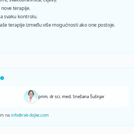
 nove terapije.
na svaku kontrolu.
vaše terapije između više mogućnosti ako one postoje.
prim. dr sci. med. Snežana Šušnjar
nam na
info@rak-dojke.com