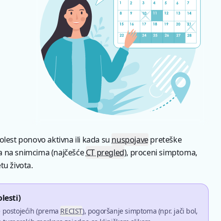
olest ponovo aktivna ili kada su
nuspojave
preteške
a na snimcima (najčešće
CT pregled
), proceni simptoma,
tu života.
lesti)
e postojećih (prema
RECIST
), pogoršanje simptoma (npr. jači bol,