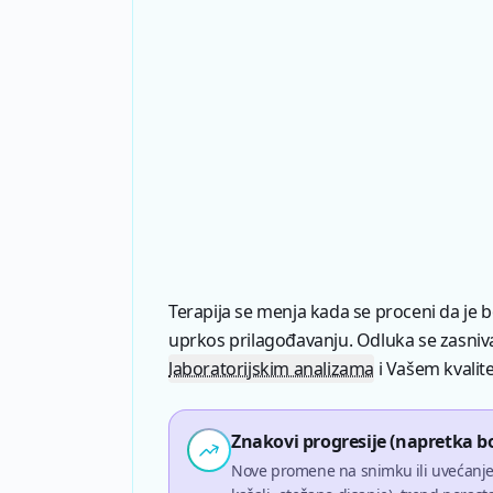
Terapija se menja kada se proceni da je b
uprkos prilagođavanju. Odluka se zasniv
laboratorijskim analizama
i Vašem kvalite
Znakovi progresije (napretka bo
Nove promene na snimku ili uvećanj