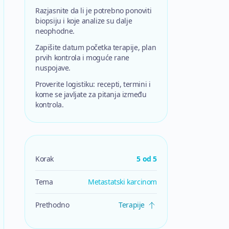
Razjasnite da li je potrebno ponoviti
biopsiju i koje analize su dalje
neophodne.
Zapišite datum početka terapije, plan
prvih kontrola i moguće rane
nuspojave.
Proverite logistiku: recepti, termini i
kome se javljate za pitanja između
kontrola.
Korak
5
od
5
Tema
Metastatski karcinom
Prethodno
Terapije