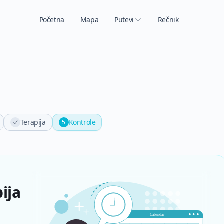
Početna
Mapa
Putevi
Rečnik
Terapija
Kontrole
5
ija