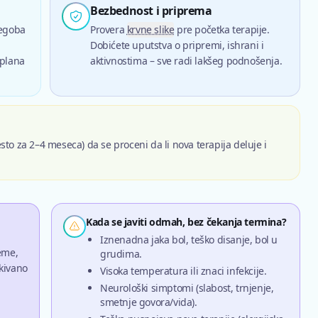
Bezbednost i priprema
tegoba
Provera
krvne slike
pre početka terapije.
Dobićete uputstva o pripremi, ishrani i
 plana
aktivnostima – sve radi lakšeg podnošenja.
sto za 2–4 meseca) da se proceni da li nova terapija deluje i
Kada se javiti odmah, bez čekanja termina?
Iznenadna jaka bol, teško disanje, bol u
eme,
grudima.
ekivano
Visoka temperatura ili znaci infekcije.
Neurološki simptomi (slabost, trnjenje,
smetnje govora/vida).