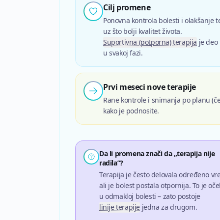
Cilj promene
Ponovna kontrola bolesti i olakšanje 
uz što bolji kvalitet života.
Suportivna (potporna) terapija
je deo
u svakoj fazi.
Prvi meseci nove terapije
Rane kontrole i snimanja po planu (če
kako je podnosite.
Da li promena znači da „terapija nije
radila”?
Terapija je često delovala određeno vr
ali je bolest postala otpornija. To je oč
u odmakloj bolesti – zato postoje
linije terapije
jedna za drugom.