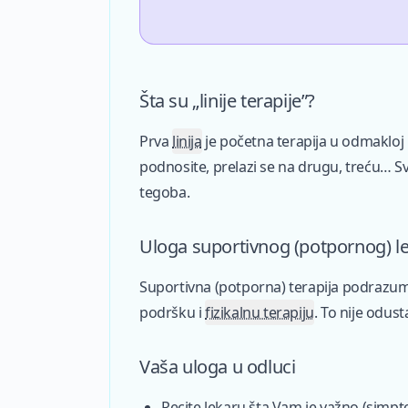
Šta su „linije terapije”?
Prva
linija
je početna terapija u odmakloj 
podnosite, prelazi se na drugu, treću… Sv
tegoba.
Uloga suportivnog (potpornog) l
Suportivna (potporna) terapija podrazu
podršku i
fizikalnu terapiju
. To nije odust
Vaša uloga u odluci
Recite lekaru šta Vam je važno (simpto