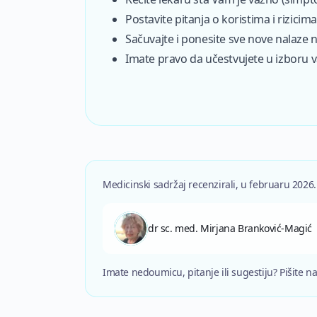
Postavite pitanja o koristima i rizicima
Sačuvajte i ponesite sve nove nalaze 
Imate pravo da učestvujete u izboru 
Medicinski sadržaj recenzirali
,
u
februaru 2026
.
dr sc. med. Mirjana Branković-Magić
Imate nedoumicu, pitanje ili sugestiju? Pišite 