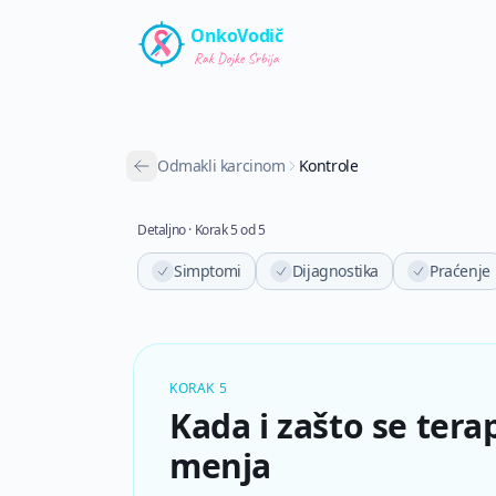
Preskoči na glavni sadržaj
OnkoVodič
Odmakli karcinom
Kontrole
Detaljno
·
Korak
5
od
5
Simptomi
Dijagnostika
Praćenje
KORAK 5
Kada i zašto se terap
menja