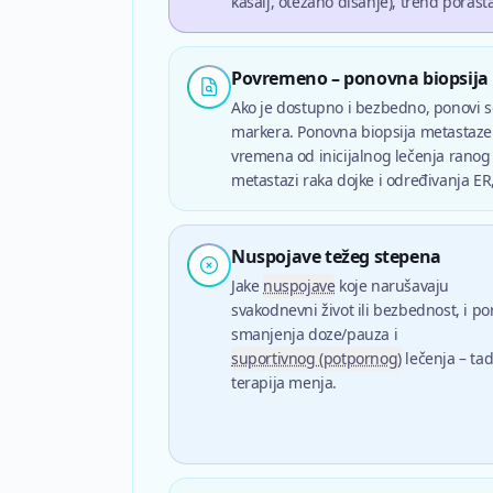
kašalj, otežano disanje), trend poras
Povremeno – ponovna biopsija
Ako je dostupno i bezbedno, ponovi 
markera. Ponovna biopsija metastaze 
vremena od inicijalnog lečenja ranog 
metastazi raka dojke i određivanja ER,
Nuspojave težeg stepena
Jake
nuspojave
koje narušavaju
svakodnevni život ili bezbednost, i po
smanjenja doze/pauza i
suportivnog (potpornog)
lečenja – ta
terapija menja.