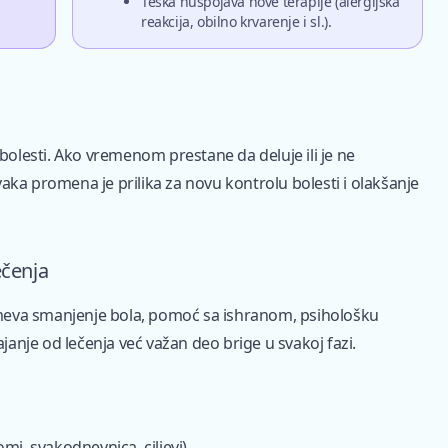
Teška nuspojava nove terapije (alergijska
reakcija, obilno krvarenje i sl.).
bolesti. Ako vremenom prestane da deluje ili je ne
aka promena je prilika za novu kontrolu bolesti i olakšanje
ečenja
meva smanjenje bola, pomoć sa ishranom, psihološku
ajanje od lečenja već važan deo brige u svakoj fazi.
mi, svakodnevnica, ciljevi).