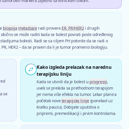
ta tumorskih markera zajedno sa kliničkom slikom.
se
biopsija
metastaze
radi provere
ER, PR/HER2
i drugih
obično se može raditi kada se bolest povrati posle određenog
stadijuma bolesti. Radi se sa ciljem PH potvrde da se radi o
 PR, HER2 – da se proveri da li je tumor promenio biologiju.
Kako izgleda prelazak na narednu
terapijsku liniju
red
Kada se utvrdi da je bolest u
progresiji
,
uvek se prekida sa prethodnom terapijom
da se
jer nema više efekta na tumor. Lekar planira
početak nove
terapijske linije
(ponekad uz
kratku pauzu). Dobijate uputstva o
pripremi, premedikaciji i prvim kontrolama.