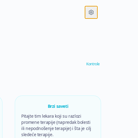
Open settings
Kontrole
Brzi saveti
Pitajte tim lekara koji su razlozi
promene terapije (napredak bolesti
ili nepodnošenje terapije) i šta je cilj
sledeće terapije.